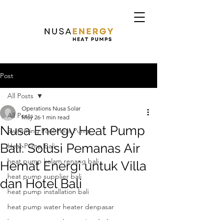
Post
All Posts
Operations Nusa Solar
All Posts
May 26
1 min read
Nusa Energy Heat Pump
Swimming Pool Heat Pump
Bali: Solusi Pemanas Air
Heat Pump Bali
heat pump kolam renang bali
Hemat Energi untuk Villa
heat pump supplier bali
dan Hotel Bali
heat pump installation bali
heat pump water heater denpasar